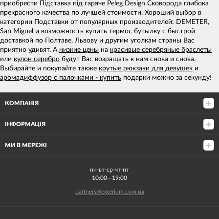
приобрести Підставка під гаряче Peleg Design Сковорода глибока
прекрасного качества по лучшей стоимости. Хороший выбор в
категории Подставки от популярных производителей: DEMETER,
San Miguel и возможность
купить термос бутылку
с быстрой
доставкой по Полтаве, Львову и другим уголкам страны Вас
приятно удивят. А
низкие цены
на
красивые серебряные браслеты
или
кулон серебро
будут Вас возращать к нам снова и снова.
Выбирайте и покупайте также
крутые рюкзаки для девушек
и
аромадиффузор с палочками - купить
подарки можно за секунду!
КОМПАНІЯ
ІНФОРМАЦІЯ
МИ В МЕРЕЖІ
пн-вт-ср-чт-пт
10:00—19:00
partners@exterium.com.ua