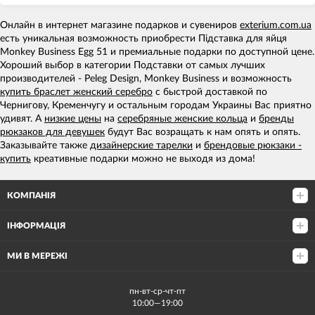
Онлайн в интернет магазине подарков и сувениров
exterium.com.ua
есть уникальная возможность приобрести Підставка для яйця
Monkey Business Egg 51 и премиальные подарки по доступной цене.
Хороший выбор в категории Подставки от самых лучших
производителей - Peleg Design, Monkey Business и возможность
купить браслет женский серебро
с быстрой доставкой по
Чернигову, Кременчугу и остальным городам Украины Вас приятно
удивят. А
низкие цены
на
серебряные женские кольца
и
бренды
рюкзаков для девушек
будут Вас возращать к нам опять и опять.
Заказывайте также
дизайнерские тарелки
и
брендовые рюкзаки -
купить
креативные подарки можно не выходя из дома!
КОМПАНІЯ
ІНФОРМАЦІЯ
МИ В МЕРЕЖІ
пн-вт-ср-чт-пт
10:00—19:00