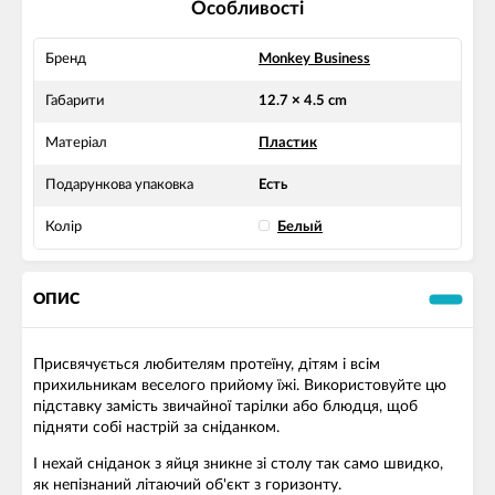
Особливості
Бренд
Monkey Business
Габарити
12.7 × 4.5 cm
Матеріал
Пластик
Подарункова упаковка
Есть
Колір
Белый
ОПИС
Присвячується любителям протеїну, дітям і всім
прихильникам веселого прийому їжі. Використовуйте цю
підставку замість звичайної тарілки або блюдця, щоб
підняти собі настрій за сніданком.
І нехай сніданок з яйця зникне зі столу так само швидко,
як непізнаний літаючий об'єкт з горизонту.