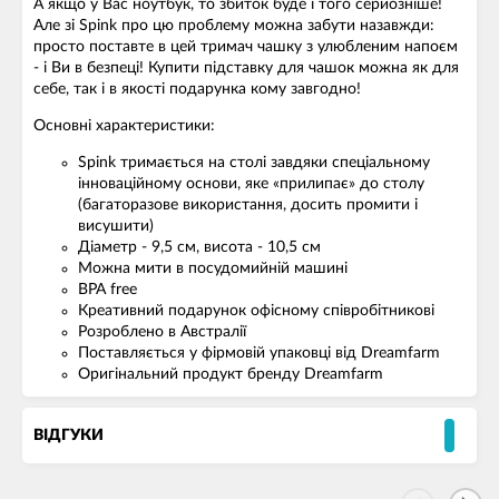
А якщо у Вас ноутбук, то збиток буде і того серйозніше!
Але зі Spink про цю проблему можна забути назавжди:
просто поставте в цей тримач чашку з улюбленим напоєм
- і Ви в безпеці! Купити підставку для чашок можна як для
себе, так і в якості подарунка кому завгодно!
Основні характеристики:
Spink тримається на столі завдяки спеціальному
інноваційному основи, яке «прилипає» до столу
(багаторазове використання, досить промити і
висушити)
Діаметр - 9,5 см, висота - 10,5 см
Можна мити в посудомийній машині
BPA free
Креативний подарунок офісному співробітникові
Розроблено в Австралії
Поставляється у фірмовій упаковці від Dreamfarm
Оригінальний продукт бренду Dreamfarm
ВІДГУКИ