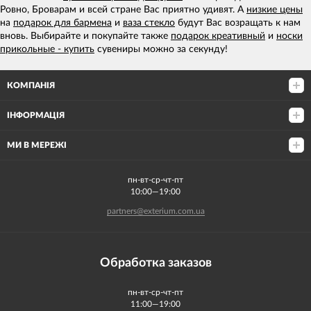
Ровно, Броварам и всей стране Вас приятно удивят. А
низкие цены
на
подарок для бармена
и
ваза стекло
будут Вас возращать к нам
вновь. Выбирайте и покупайте также
подарок креативный
и
носки
прикольные - купить
сувениры можно за секунду!
КОМПАНІЯ
ІНФОРМАЦІЯ
МИ В МЕРЕЖІ
пн-вт-ср-чт-пт
10:00—19:00
partners@exterium.com.ua
Обработка заказов
пн-вт-ср-чт-пт
11:00—19:00