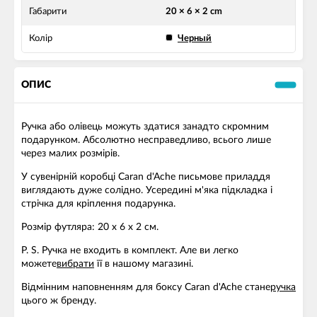
Габарити
20 × 6 × 2 cm
Колір
Черный
ОПИС
Ручка або олівець можуть здатися занадто скромним
подарунком. Абсолютно несправедливо, всього лише
через малих розмірів.
У сувенірній коробці Caran d'Ache письмове приладдя
виглядають дуже солідно. Усередині м'яка підкладка і
стрічка для кріплення подарунка.
Розмір футляра: 20 х 6 х 2 см.
P. S. Ручка не входить в комплект. Але ви легко
можете
вибрати
її в нашому магазині.
Відмінним наповненням для боксу Caran d'Ache
стане
ручка
цього ж бренду.