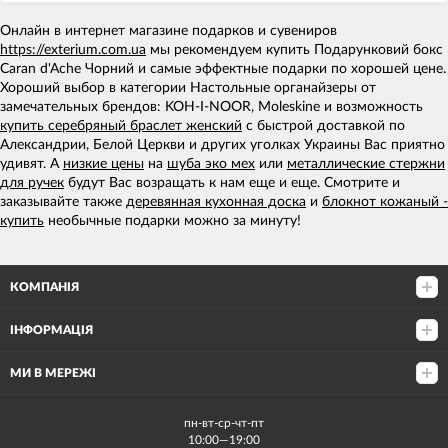
Онлайн в интернет магазине подарков и сувениров
https://exterium.com.ua
мы рекомендуем купить Подарунковий бокс
Caran d'Ache Чорний и самые эффектные подарки по хорошей цене.
Хороший выбор в категории Настольные органайзеры от
замечательных брендов: KOH-I-NOOR, Moleskine и возможность
купить серебряный браслет женский
с быстрой доставкой по
Александрии, Белой Церкви и других уголках Украины Вас приятно
удивят. А
низкие цены
на
шуба эко мех
или
металлические стержни
для ручек
будут Вас возращать к нам еще и еще. Смотрите и
заказывайте также
деревянная кухонная доска
и
блокнот кожаный -
купить
необычные подарки можно за минуту!
КОМПАНІЯ
ІНФОРМАЦІЯ
МИ В МЕРЕЖІ
пн-вт-ср-чт-пт
10:00—19:00