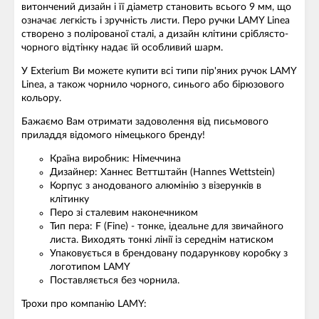
витончений дизайн і її діаметр становить всього 9 мм, що
означає легкість і зручність листи. Перо ручки LAMY Linea
створено з полірованої сталі, а дизайн клітини сріблясто-
чорного відтінку надає їй особливий шарм.
У Exterium Ви можете купити всі типи пір'яних ручок LAMY
Linea, а також чорнило чорного, синього або бірюзового
кольору.
Бажаємо Вам отримати задоволення від письмового
приладдя відомого німецького бренду!
Країна виробник: Німеччина
Дизайнер: Ханнес Веттштайн (Hannes Wettstein)
Корпус з анодованого алюмінію з візерунків в
клітинку
Перо зі сталевим наконечником
Тип пера: F (Fine) - тонке, ідеальне для звичайного
листа. Виходять тонкі лінії із середнім натиском
Упаковується в брендовану подарункову коробку з
логотипом LAMY
Поставляється без чорнила.
Трохи про компанію LAMY: