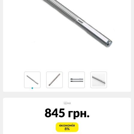
Ціна
845 грн.
економія
8%