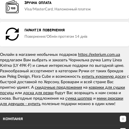
ЗРУЧНА ОПЛАТА
Visa/MasterCard, Наложенный платеж
ГАРАНТІЯ ПОВЕРНЕННЯ
Повернення/Обмін протягом 14 днів
Онлайн в магазине необычных подарков
https://exterium.com.ua
предлагаем Вам выбрать и заказать Чорнильна ручка Lamy Linea
Клітка (LY 49K-F) и самые интересные подарки по выгодной цене.
Разнообразный ассортимент в категории Ручки от таких брендов
как Peleg Design, Flora Cube и возможность
купить кухонную доску
с
быстрой доставкой по Херсону, Броварам и всей стране Вас
приятно удивят. А
скидочные предложения
на
коврики для сушки
посуды
или
доска для резки
будут Вас возращать к нам снова и
снова. Выгодные предложения на
сумка шоппер
и
мини рюкзаки
для девушек - купить
полезные подарки можно в один клик!
КОМПАНІЯ