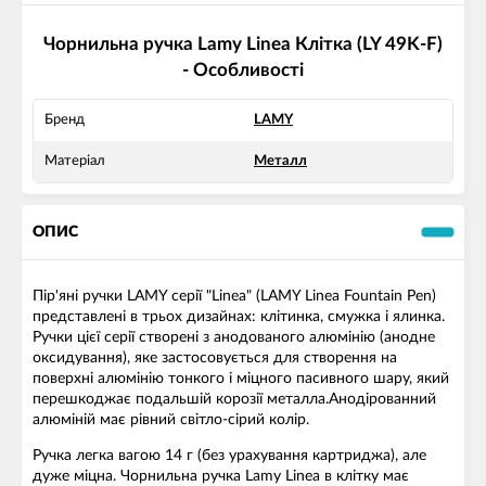
Чорнильна ручка Lamy Linea Клітка (LY 49K-F)
- Особливості
Бренд
LAMY
Матеріал
Металл
ОПИС
Пір'яні ручки LAMY серії "Linea" (LAMY Linea Fountain Pen)
представлені в трьох дизайнах: клітинка, смужка і ялинка.
Ручки цієї серії створені з анодованого алюмінію (анодне
оксидування), яке застосовується для створення на
поверхні алюмінію тонкого і міцного пасивного шару, який
перешкоджає подальшій корозії металла.Анодірованний
алюміній має рівний світло-сірий колір.
Ручка легка вагою 14 г (без урахування картриджа), але
дуже міцна. Чорнильна ручка Lamy Linea в клітку має