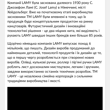
Компанії LAMY була заснована далекого 1930 року С.
Джозефом Ламі (C. Josef Lamy) в Німеччині, місті
Хейдельберг. Вже на початковому етапі виробництва
засновники ТМ LAMY були впевнені в тому, що їх
продукція буде концептуальним продуктом на ринку
канцтоварів. Футуристичний дизайн і інноваційні
технологічні рішення - це два міцних кита, які виділяють і
рухають LAMY швидше інших брендів вже більше 85 років.
Щорічно німецька компанія LAMY випускає понад 6
мільйонів, що пишуть. Дизайн виробів продуманий до
найменших деталий, технології продуктів і їх дизайн це те,
що в першу чергу розробляється при створенні нових
виробів. Олівці, кулькові ручки, роллер і пір'яні ручки LAMY
роблять лист досконалим мистецтвом, легким і зручним,
завдяки використанню останніх технічних розробок. ТМ
LAMY - це незалежна сімейна корпорація з сильними
традиціями виробництва і якості.