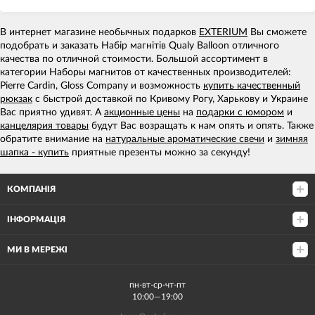
В интернет магазине необычных подарков
EXTERIUM
Вы сможете
подобрать и заказать Набір магнітів Qualy Balloon отличного
качества по отличной стоимости. Большой ассортимент в
категории Наборы магнитов от качественных производителей:
Pierre Cardin, Gloss Company и возможность
купить качественный
рюкзак
с быстрой доставкой по Кривому Рогу, Харькову и Украине
Вас приятно удивят. А
акционные цены
на
подарки с юмором
и
канцелярия товары
будут Вас возращать к нам опять и опять. Также
обратите внимание на
натуральные ароматические свечи
и
зимняя
шапка - купить
приятные презенты можно за секунду!
КОМПАНІЯ
ІНФОРМАЦІЯ
МИ В МЕРЕЖІ
пн-вт-ср-чт-пт
10:00—19:00