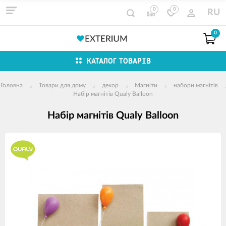
0
0
RU
0
КАТАЛОГ ТОВАРІВ
Головна
Товари для дому
декор
Магніти
набори магнітів
Набір магнітів Qualy Balloon
Набір магнітів Qualy Balloon
зображення
продуктів