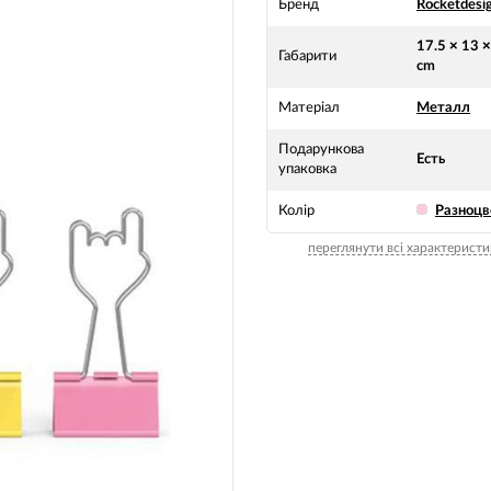
Бренд
Rocketdesi
17.5 × 13 ×
Габарити
cm
Матеріал
Металл
Подарункова
Есть
упаковка
Колір
Разноц
переглянути всі характеристи