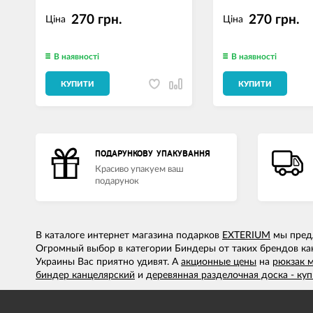
270 грн.
270 грн.
Ціна
Ціна
В наявності
В наявності
КУПИТИ
КУПИТИ
ПОДАРУНКОВУ УПАКУВАННЯ
Красиво упакуем ваш
подарунок
В каталоге интернет магазина подарков
EXTERIUM
мы предл
Огромный выбор в категории Биндеры от таких брендов ка
Украины Вас приятно удивят. А
акционные цены
на
рюкзак 
биндер канцелярский
и
деревянная разделочная доска - куп