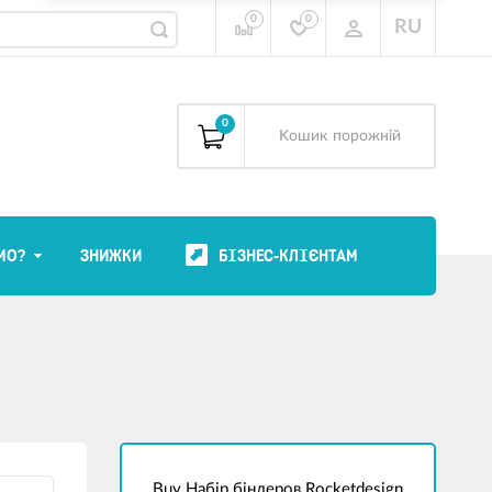
0
0
RU
0
Kошик
порожній
МО?
ЗНИЖКИ
БІЗНЕС-КЛІЄНТАМ
Buy Набір біндеров Rocketdesign