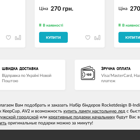
270 грн.
270
Ціна
Ціна
В наявності
В наявнос
КУПИТИ
КУПИТ
ШВИДКА ДОСТАВКА
ЗРУЧНА ОПЛАТА
Відправка по Україні Новой
Visa/MasterCard, Н
Поштою
платеж
агаем Вам подобрать и заказать Набір біндеров Rocketdesign B-Indi
к KeepCup, AV2 и возможность
купить лампу настольную лед
с быст
мужской городской
или
креативные подарки начальнику
будут Вас в
ить
оригинальные подарки можно за минуту!