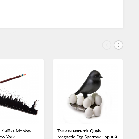
 лінійка Monkey
Тримач магнітів Qualy
Т
ew York
Magnetic Egg Sparrow Чорний
S