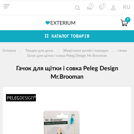
0
0
RU
0
КАТАЛОГ ТОВАРІВ
Головна
Товари для дому
Зберігання речей і порядок
гачки
Гачок для щітки і совка Peleg Design Mr.Brooman
Гачок для щітки і совка Peleg Design
Mr.Brooman
зображення
продуктів