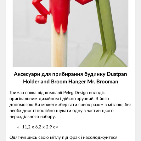
Аксесуари для прибирання будинку Dustpan
Holder and Broom Hanger Mr. Brooman
Тримач совка від компанії Peleg Design володіє
оригінальним дизайном і дійсно зручний. З його
допомогою Ви можете зберігати совок разом з мітлою, без
необхідності постійно шукати одну з частин цього
нероздільного набору.
11,2 х 6,2 х 2,9 см
Одягнувшись свою мітлу під фрак і насолоджуйтеся