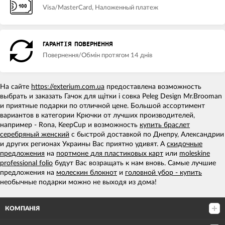
Visa/MasterCard, Наложенный платеж
ГАРАНТІЯ ПОВЕРНЕННЯ
Повернення/Обмін протягом 14 днів
На сайте
https://exterium.com.ua
предоставлена возможность
выбрать и заказать Гачок для щітки і совка Peleg Design Mr.Brooman
и приятные подарки по отличной цене. Большой ассортимент
вариантов в категории Крючки от лучших производителей,
например - Rona, KeepCup и возможность
купить браслет
серебряный женский
с быстрой доставкой по Днепру, Александрии
и других регионах Украины Вас приятно удивят. А
скидочные
предложения
на
портмоне для пластиковых карт
или
moleskine
professional folio
будут Вас возращать к нам вновь. Самые лучшие
предложения на
молескин блокнот
и
головной убор - купить
необычные подарки можно не выходя из дома!
КОМПАНІЯ