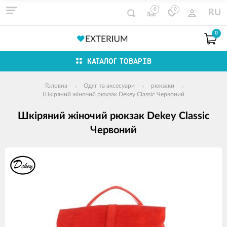
0
0
RU
0
КАТАЛОГ ТОВАРІВ
Головна
Одяг та аксесуари
рюкзаки
Шкіряний жіночий рюкзак Dekey Classic Червоний
Шкіряний жіночий рюкзак Dekey Classic
Червоний
зображення
продуктів