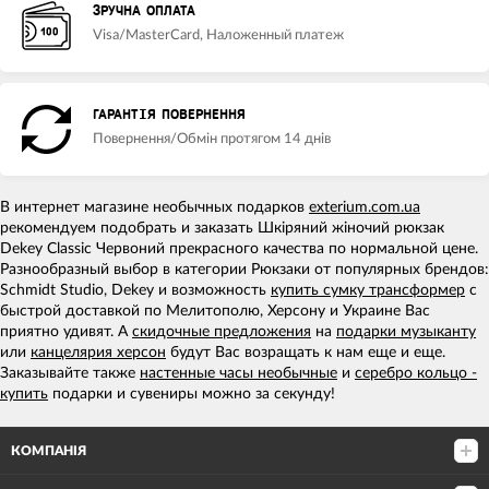
ЗРУЧНА ОПЛАТА
Visa/MasterCard, Наложенный платеж
ГАРАНТІЯ ПОВЕРНЕННЯ
Повернення/Обмін протягом 14 днів
В интернет магазине необычных подарков
exterium.com.ua
рекомендуем подобрать и заказать Шкіряний жіночий рюкзак
Dekey Classic Червоний прекрасного качества по нормальной цене.
Разнообразный выбор в категории Рюкзаки от популярных брендов:
Schmidt Studio, Dekey и возможность
купить сумку трансформер
с
быстрой доставкой по Мелитополю, Херсону и Украине Вас
приятно удивят. А
скидочные предложения
на
подарки музыканту
или
канцелярия херсон
будут Вас возращать к нам еще и еще.
Заказывайте также
настенные часы необычные
и
серебро кольцо -
купить
подарки и сувениры можно за секунду!
КОМПАНІЯ