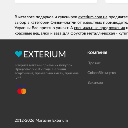
В каталоге подарков и сувениров
exterium.com.ua
предлагае
выбор в категории Сумки-клатчи от известных производите
Украины Вас приятно удивят. А
специальные предложения
красивые вешалки
и
ваза для фруктов металлическая - купи
КОМПАНІЯ
Про нас
Інтернет магазин приємних покупок.
Працюємо з 2012 года. Великий
Співробітництво
асортимент, преміальна якість, приємна
ціна.
Вакансии
2012-2026 Магазин Exterium