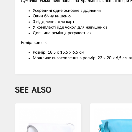
Сумочка "Емма" виконана з натуральної глянсової шкіри 
Усередині одне основне відділення
Один бічну кишеню
3 відділення для карт
У комплекті йде чохол для навушників
Довжина ремінця регулюється
Колір: коньяк
Розмір: 18,5 x 15,5 x 6,5 см
Можливе виготовлення в розмірі 23 x 20 x 6,5 см в
SEE ALSO