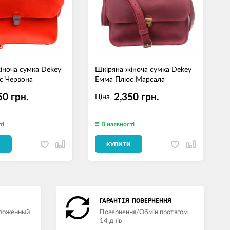
іноча сумка Dekey
Шкіряна жіноча сумка Dekey
Ш
с Червона
Емма Плюс Марсала
Е
50 грн.
2,350 грн.
Ціна
ті
В наявності
И
КУПИТИ
ГАРАНТІЯ ПОВЕРНЕННЯ
аложенный
Повернення/Обмін протягом
14 днів