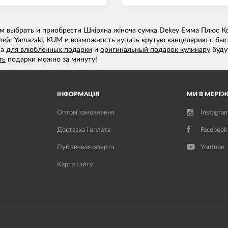
м выбрать и приобрести Шкіряна жіноча сумка Dekey Емма Плюс Ко
лей: Yamazaki, KUM и возможность
купить крутую канцелярию
с быс
на
для влюбленных подарки
и
оригинальный подарок кулинару
буду
ть
подарки можно за минуту!
ІНФОРМАЦІЯ
МИ В МЕРЕЖ
Оптові замовлення
Instagra
Доставка і оплата
Facebook
Публичная оферта
Youtube
Карта сайту