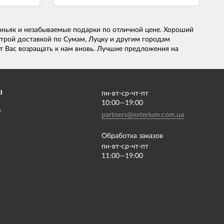
ньяк и незабываемые подарки по отличной цене. Хороший
трой доставкой по Сумам, Луцку и другим городам
т Вас возращать к нам вновь. Лучшие предложения на
І
пн-вт-ср-чт-пт
10:00—19:00
m
partners@exterium.com.ua
Обработка заказов
пн-вт-ср-чт-пт
11:00—19:00