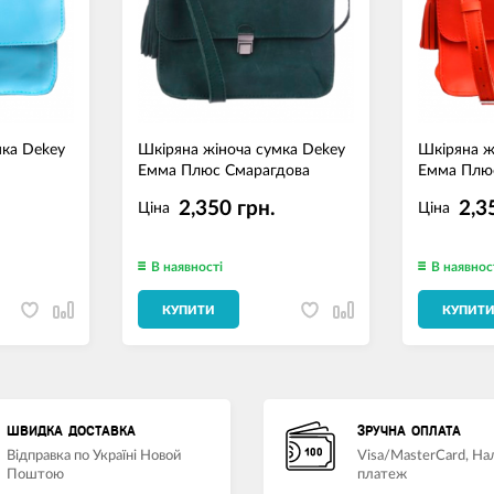
мка Dekey
Шкіряна жіноча сумка Dekey
Шкіряна ж
Емма Плюс Смарагдова
Емма Плю
2,350 грн.
2,3
Ціна
Ціна
В наявності
В наявнос
КУПИТИ
КУПИТ
ШВИДКА ДОСТАВКА
ЗРУЧНА ОПЛАТА
Відправка по Україні Новой
Visa/MasterCard, Н
Поштою
платеж