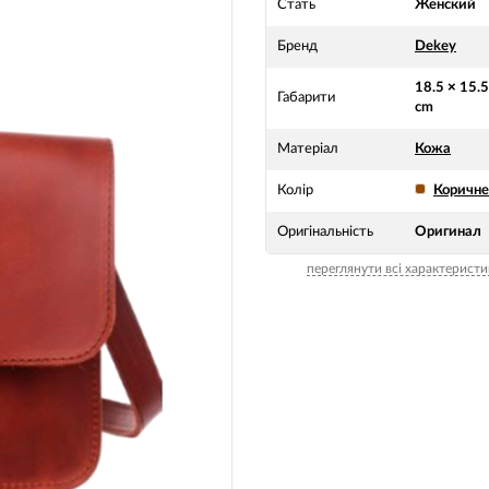
Стать
Женский
Бренд
Dekey
18.5 × 15.5
Габарити
cm
Матеріал
Кожа
Колір
Коричн
Оригінальність
Оригинал
переглянути всі характеристи