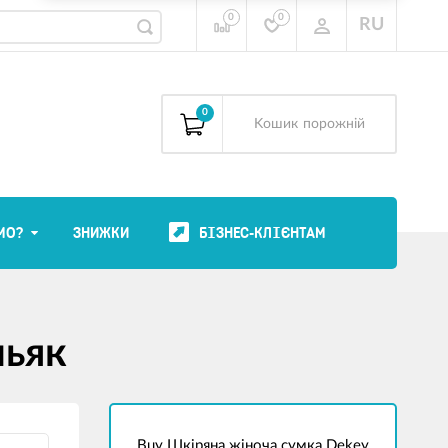
0
0
RU
0
Kошик
порожній
МО?
ЗНИЖКИ
БІЗНЕС-КЛІЄНТАМ
ньяк
Buy Шкіряна жіноча сумка Dekey