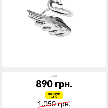
Ціна
890 грн.
економія
16%
1,050 грн.