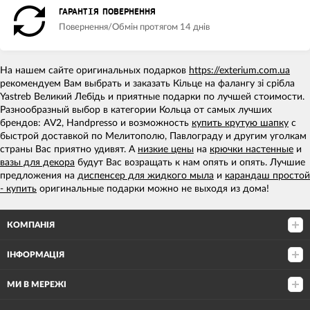
ГАРАНТІЯ ПОВЕРНЕННЯ
Повернення/Обмін протягом 14 днів
На нашем сайте оригинальных подарков
https://exterium.com.ua
рекомендуем Вам выбрать и заказать Кільце на фалангу зі срібла
Yastreb Великий Лебідь и приятные подарки по лучшей стоимости.
Разнообразный выбор в категории Кольца от самых лучших
брендов: AV2, Handpresso и возможность
купить крутую шапку
с
быстрой доставкой по Мелитополю, Павлограду и другим уголкам
страны Вас приятно удивят. А
низкие цены
на
крючки настенные
и
вазы для декора
будут Вас возращать к нам опять и опять. Лучшие
предложения на
диспенсер для жидкого мыла
и
карандаш простой
- купить
оригинальные подарки можно не выходя из дома!
КОМПАНІЯ
ІНФОРМАЦІЯ
МИ В МЕРЕЖІ