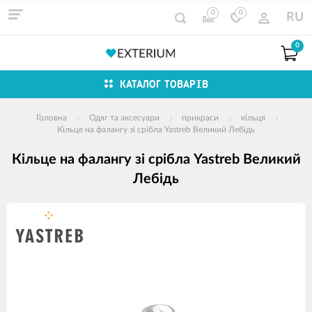
0
0
RU
0
КАТАЛОГ ТОВАРІВ
Головна
Одяг та аксесуари
прикраси
кільця
Кільце на фалангу зі срібла Yastreb Великий Лебідь
Кільце на фалангу зі срібла Yastreb Великий
Лебідь
зображення
продуктів