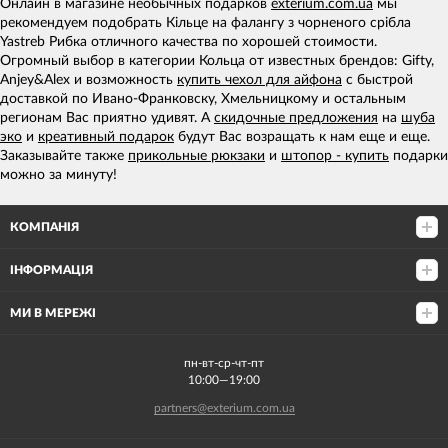
Онлайн в магазине необычных подарков
exterium.com.ua
мы
рекомендуем подобрать Кільце на фалангу з чорненого срібла
Yastreb Рибка отличного качества по хорошей стоимости.
Огромный выбор в категории Кольца от известных брендов: Gifty,
Anjey&Alex и возможность
купить чехол для айфона
с быстрой
доставкой по Ивано-Франковску, Хмельницкому и остальным
регионам Вас приятно удивят. А
скидочные предложения
на
шуба
эко
и
креативный подарок
будут Вас возращать к нам еще и еще.
Заказывайте также
прикольные рюкзаки
и
штопор - купить
подарки
можно за минуту!
КОМПАНІЯ
ІНФОРМАЦІЯ
МИ В МЕРЕЖІ
пн-вт-ср-чт-пт
10:00—19:00
partners@exterium.com.ua