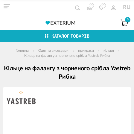
0
0
RU
0
КАТАЛОГ ТОВАРІВ
Головна
Одяг та аксесуари
прикраси
кільця
Кільце на фалангу з чорненого срібла Yastreb Рибка
Кільце на фалангу з чорненого срібла Yastreb
Рибка
зображення
продуктів