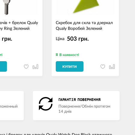
ючів + брелок Qualy
Скребок для скла та дзеркал
П
ey Ring Зелений
Qualy Воробей Зелений
E
 грн.
503 грн.
Ціна
ті
В наявності
И
КУПИТИ
ГАРАНТІЯ ПОВЕРНЕННЯ
аложенный
Повернення/Обмін протягом
14 днів