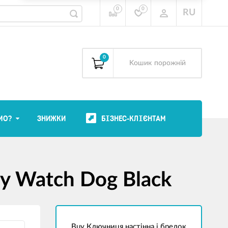
0
0
RU
0
Kошик
порожній
МО?
ЗНИЖКИ
БІЗНЕС-КЛІЄНТАМ
y Watch Dog Black
Buy Ключниця настінна і брелок