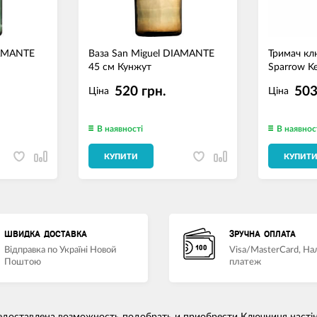
IAMANTE
Ваза San Miguel DIAMANTE
Тримач кл
45 см Кунжут
Sparrow K
520 грн.
503
Ціна
Ціна
В наявності
В наявнос
КУПИТИ
КУПИТ
ШВИДКА ДОСТАВКА
ЗРУЧНА ОПЛАТА
Відправка по Україні Новой
Visa/MasterCard, Н
Поштою
платеж