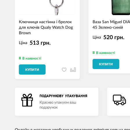
Ключниця настінна і брелок
Ваза San Miguel D
для ключів Qualy Watch Dog
45 Зелено-синій
Brown
520 грн.
Ціна
513 грн.
Ціна
В наявності
В наявності
КУПИТИ
КУПИТИ
ПОДАРУНКОВУ УПАКУВАННЯ
Красиво упакуем ваш
подарунок