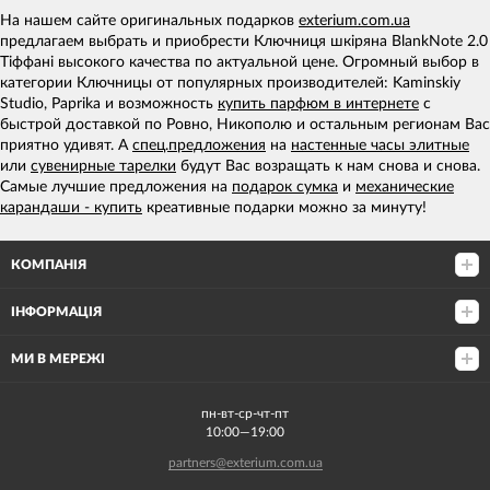
На нашем сайте оригинальных подарков
exterium.com.ua
предлагаем выбрать и приобрести Ключниця шкіряна BlankNote 2.0
Тіффані высокого качества по актуальной цене. Огромный выбор в
категории Ключницы от популярных производителей: Kaminskiy
Studio, Paprika и возможность
купить парфюм в интернете
с
быстрой доставкой по Ровно, Никополю и остальным регионам Вас
приятно удивят. А
спец.предложения
на
настенные часы элитные
или
сувенирные тарелки
будут Вас возращать к нам снова и снова.
Самые лучшие предложения на
подарок сумка
и
механические
карандаши - купить
креативные подарки можно за минуту!
КОМПАНІЯ
ІНФОРМАЦІЯ
МИ В МЕРЕЖІ
пн-вт-ср-чт-пт
10:00—19:00
partners@exterium.com.ua