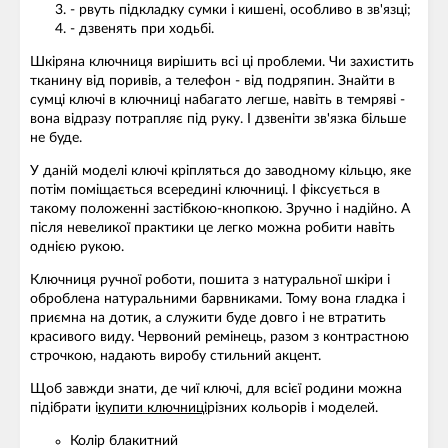
- рвуть підкладку сумки і кишені, особливо в зв'язці;
- дзвенять при ходьбі.
Шкіряна ключниця вирішить всі ці проблеми. Чи захистить
тканину від поривів, а телефон - від подряпин. Знайти в
сумці ключі в ключниці набагато легше, навіть в темряві -
вона відразу потрапляє під руку. І дзвеніти зв'язка більше
не буде.
У даній моделі ключі кріпляться до заводному кільцю, яке
потім поміщається всередині ключниці. І фіксується в
такому положенні застібкою-кнопкою. Зручно і надійно. А
після невеликої практики це легко можна робити навіть
однією рукою.
Ключниця ручної роботи, пошита з натуральної шкіри і
оброблена натуральними барвниками. Тому вона гладка і
приємна на дотик, а служити буде довго і не втратить
красивого виду. Червоний ремінець, разом з контрастною
строчкою, надають виробу стильний акцент.
Щоб завжди знати, де чиї ключі, для всієї родини можна
підібрати і
купити ключниці
різних кольорів і моделей.
Колір блакитний