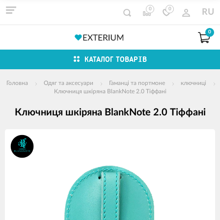
0
0
RU
0
КАТАЛОГ ТОВАРІВ
Головна
Одяг та аксесуари
Гаманці та портмоне
ключниці
Ключниця шкіряна BlankNote 2.0 Тіффані
Ключниця шкіряна BlankNote 2.0 Тіффані
зображення
продуктів