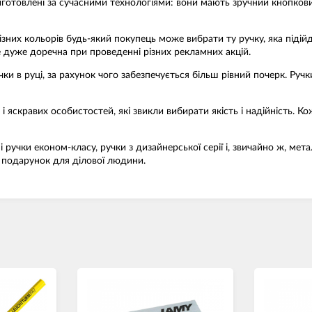
виготовлені за сучасними технологіями: вони мають зручний кнопков
них кольорів будь-який покупець може вибрати ту ручку, яка підійде
е дуже доречна при проведенні різних рекламних акцій.
 в руці, за рахунок чого забезпечується більш рівний почерк. Ручк
і яскравих особистостей, які звикли вибирати якість і надійність. К
і ручки економ-класу, ручки з дизайнерської серії і, звичайно ж, мет
 подарунок для ділової людини.