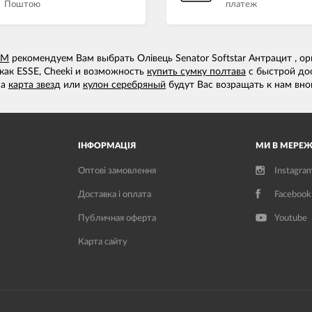
Поштою
платеж
UM
рекомендуем Вам выбрать Олівець Senator Softstar Антрацит , о
как ESSE, Cheeki и возможность
купить сумку полтава
с быстрой до
на
карта звезд
или
кулон серебряный
будут Вас возращать к нам вно
ІНФОРМАЦІЯ
МИ В МЕРЕЖ
Оптові замовлення
Instagra
Доставка і оплата
Facebook
Публичная оферта
Youtube
Карта сайту