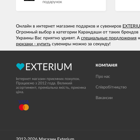
подарунок
Онлайн в интернет магазине подарков и сувениров
EXTERI
Огромный выбор в категории Карандаши от таких брендов 
Украины Вас приятно удивят. А
специальные предложения
рюкзаки - купить
сувениры можно за секунду!
КОМПАНІЯ
Про нас
Інтернет магазин приємних покупок.
Працюємо з 2012 года. Великий
Співробітництво
асортимент, преміальна якість, приємна
ціна.
Вакансии
2012-2026 Магазин Exterium