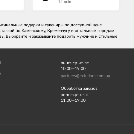
14 днів
ригинальные подарки и сувениры по доступной цене.
ставкой по Каменскому, Кременчугу и остальным городам
вь. Выбирайте и заказывайте
подарить мужчине
и
стильные
І
пн-вт-ср-чт-пт
10:00—19:00
m
partners@exterium.com.ua
Обработка заказов
пн-вт-ср-чт-пт
11:00—19:00