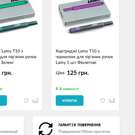
 Lamy T10 з
Картриджі Lamy T10 з
К
для пір'яних ручок
чорнилом для пір'яних ручок
ч
 Зелені
Lamy 5 шт Фіолетові
L
 грн.
125 грн.
Ціна
ті
В наявності
И
КУПИТИ
ГАРАНТІЯ ПОВЕРНЕННЯ
аложенный
Повернення/Обмін протягом