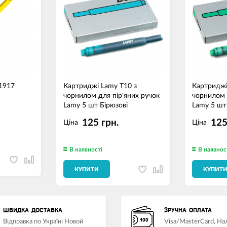
m1917
Картриджі Lamy T10 з
Картриджі
чорнилом для пір'яних ручок
чорнилом 
Lamy 5 шт Бірюзові
Lamy 5 шт
125 грн.
125
Ціна
Ціна
В наявності
В наявнос
КУПИТИ
КУПИТ
ШВИДКА ДОСТАВКА
ЗРУЧНА ОПЛАТА
Відправка по Україні Новой
Visa/MasterCard, Н