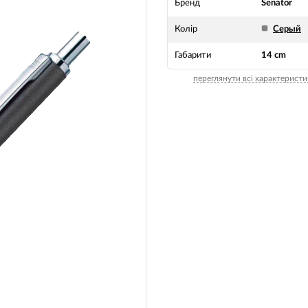
Бренд
Senator
Колір
Серый
Габарити
14 cm
переглянути всі характеристи