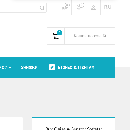
0
0
RU
0
Kошик
порожній
МО?
ЗНИЖКИ
БІЗНЕС-КЛІЄНТАМ
Buy Олівець Senator Softstar