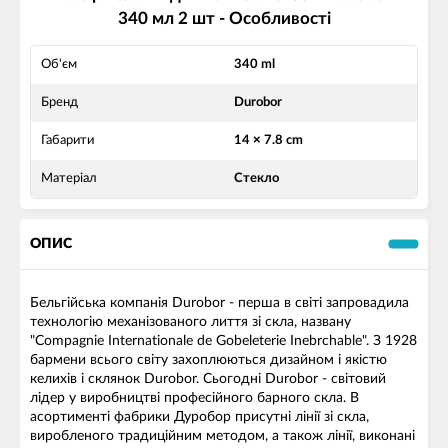
340 мл 2 шт - Особливості
Об'єм
340 ml
Бренд
Durobor
Габарити
14 × 7.8 cm
Матеріал
Стекло
ОПИС
Бельгійська компанія Durobor - перша в світі запровадила
технологію механізованого лиття зі скла, названу
"Compagnie Internationale de Gobeleterie Inebrchable". З 1928
бармени всього світу захоплюються дизайном і якістю
келихів і склянок Durobor. Сьогодні Durobor - світовий
лідер у виробництві професійного барного скла. В
асортименті фабрики Дуробор присутні лінії зі скла,
виробленого традиційним методом, а також лінії, виконані