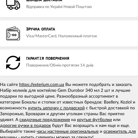
ШВИДКА ДОСТАВКА
Відправка по Україні Новой Поштою
ЗРУЧНА ОПЛАТА
Visa/MasterCard, Наложенный платеж
ГАРАНТІЯ ПОВЕРНЕННЯ
Повернення/Обмін протягом 14 днів
На сайте
https://exterium.com.ua
Вы можете подобрать и заказать
Набір келихів для коктейлю Gem Durobor 340 мл 2 шт и лучшие
подарки по выгодной цене. Разнообразный ассортимент в
категории Бокалы и стопки от известных брендов: Baellery, Koziol и
возможность
купить цепочку с подвеской
с быстрой доставкой по
Запорожью, Броварам и другим уголкам страны Вас приятно
удивят. А
скидочные предложения
на
крутые футболки
или
дорогие ручки в подарок
будут Вас возращать к нам еще и еще.
Выбирайте также
часы настенные оригинальные
и
освежитель для
машины - купить
сувениры можно за секунду!