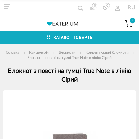
0
0
RU
0
КАТАЛОГ ТОВАРІВ
Головна
Канцелярія
Блокноти
Концептуальні блокноти
Блокнот з повсті на гумці True Note в лінію Сірий
Блокнот з повсті на гумці True Note в лінію
Сірий
зображення
продуктів