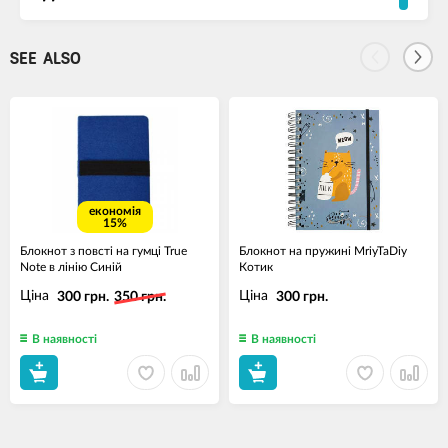
SEE ALSO
економія
15%
Блокнот з повсті на гумці True
Блокнот на пружині MriyTaDiy
Note в лінію Синій
Котик
Ціна
Ціна
300 грн.
350 грн.
300 грн.
В наявності
В наявності