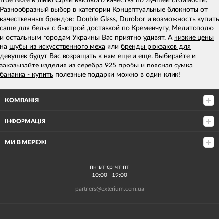
True Note в лінію Сірий высокого качества по лучшей стоимости.
Разнообразный выбор в категории Концептуальные блокноты от
качественных брендов: Double Glass, Durobor и возможность
купить
саше для белья
с быстрой доставкой по Кременчугу, Мелитополю
и остальным городам Украины Вас приятно удивят. А
низкие цены
на
шубы из искусственного меха
или
бренды рюкзаков для
девушек
будут Вас возращать к нам еще и еще. Выбирайте и
заказывайте
изделия из серебра 925 пробы
и
поясная сумка
бананка - купить
полезные подарки можно в один клик!
КОМПАНІЯ
ІНФОРМАЦІЯ
МИ В МЕРЕЖІ
пн-вт-ср-чт-пт
10:00—19:00
partners@exterium.com.ua