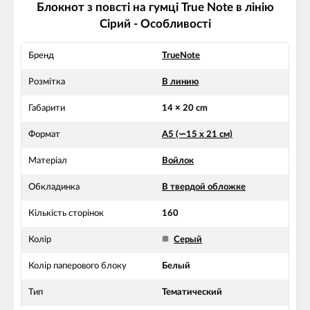
Блокнот з повсті на гумці True Note в лінію
Сірий - Особливості
Бренд
TrueNote
Розмітка
В линию
Габарити
14 × 20 cm
Формат
А5 (∽15 х 21 см)
Матеріал
Войлок
Обкладинка
В твердой обложке
Кількість сторінок
160
Колір
Серый
Колір паперового блоку
Белый
Тип
Тематический