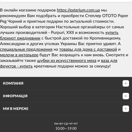
В онлайн магазине подарков
https://exterium.com.ua
мы
рекомендуем Вам подобрать и приобрести Степлер OTOTO Paper
Peg Чорний и приятные подарки по актуальной стоимости.
Хороший выбор в категории Настольные органайзеры от самых
лучших производителей - Purpuri, XXII и возможность
купить
блокнот ежедневник
с быстрой доставкой по Кропивницкому,
Александрии и других уголках Украины Вас приятно удивят. А
специальные предложения
на
товары для дома с доставкой
и
мелочи в интерьере
будут Вас возращать к нам вновь. Смотрите и
заказывайте также
шубки из искусственного меха
и
ваза для
фруктов - купить
креативные подарки можно за секунду!
КОМПАНІЯ
ІНФОРМАЦІЯ
МИ В МЕРЕЖІ
пн-вт-ср-чт-пт
10:00—19:00