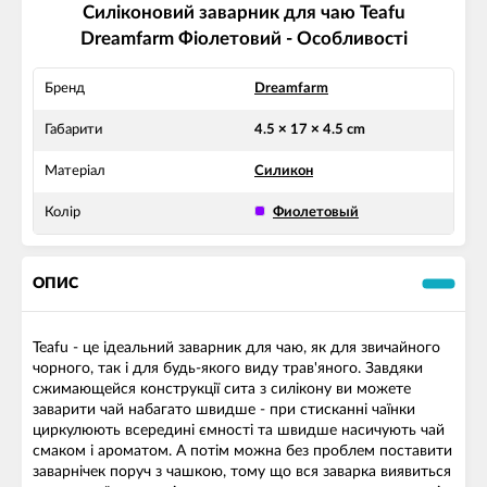
Силіконовий заварник для чаю Teafu
Dreamfarm Фіолетовий - Особливості
Бренд
Dreamfarm
Габарити
4.5 × 17 × 4.5 cm
Матеріал
Силикон
Колір
Фиолетовый
ОПИС
Teafu - це ідеальний заварник для чаю, як для звичайного
чорного, так і для будь-якого виду трав'яного. Завдяки
сжимающейся конструкції сита з силікону ви можете
заварити чай набагато швидше - при стисканні чаїнки
циркулюють всередині ємності та швидше насичують чай
смаком і ароматом. А потім можна без проблем поставити
заварнічек поруч з чашкою, тому що вся заварка виявиться