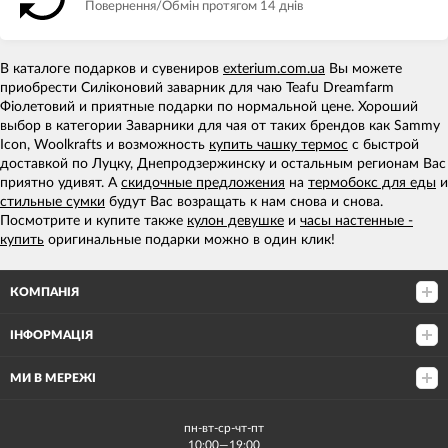
Повернення/Обмін протягом 14 днів
В каталоге подарков и сувениров
exterium.com.ua
Вы можете
приобрести Силіконовий заварник для чаю Teafu Dreamfarm
Фіолетовий и приятные подарки по нормальной цене. Хороший
выбор в категории Заварники для чая от таких брендов как Sammy
Icon, Woolkrafts и возможность
купить чашку термос
с быстрой
доставкой по Луцку, Днепродзержинску и остальным регионам Вас
приятно удивят. А
скидочные предложения
на
термобокс для еды
и
стильные сумки
будут Вас возращать к нам снова и снова.
Посмотрите и купите также
кулон девушке
и
часы настенные -
купить
оригинальные подарки можно в один клик!
КОМПАНІЯ
ІНФОРМАЦІЯ
МИ В МЕРЕЖІ
пн-вт-ср-чт-пт
10:00—19:00