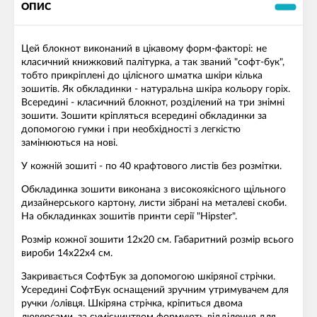
ОПИС
Цей блокнот виконаний в цікавому форм-факторі: не
класичний книжковий палітурка, а так званий "софт-бук",
тобто прикріплені до цілісного шматка шкіри кілька
зошитів. Як обкладинки - натуральна шкіра кольору горіх.
Всередині - класичний блокнот, розділений на три знімні
зошити. Зошити кріпляться всередині обкладинки за
допомогою гумки і при необхідності з легкістю
замінюються на нові.
У кожній зошиті - по 40 крафтового листів без розмітки.
Обкладинка зошити виконана з високоякісного щільного
дизайнерського картону, листи зібрані на металеві скоби.
На обкладинках зошитів принти серії "Hipster".
Розмір кожної зошити 12х20 см. Габаритний розмір всього
вироби 14х22х4 см.
Закривається СофтБук за допомогою шкіряної стрічки.
Усередині СофтБук оснащений зручним утримувачем для
ручки /олівця. Шкіряна стрічка, кріпиться двома