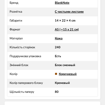
Бренд
BlankNote
Розмітка
С чистыми листами
Габарити
14 × 22 × 4 cm
Формат
А5 (∽15 х 21 см)
Матеріал
Кожа
Кількість сторінок
240
Подарункова упаковка
Есть
Змінний блок
Блок сменный
Колір
Коричневый
Колір паперового блоку
Кремовый
Щільність паперу
80