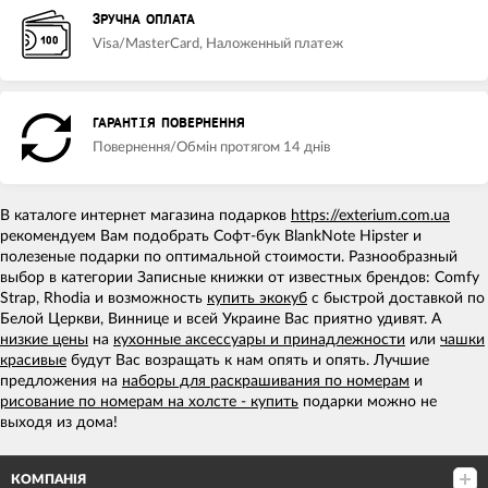
ЗРУЧНА ОПЛАТА
Visa/MasterCard, Наложенный платеж
ГАРАНТІЯ ПОВЕРНЕННЯ
Повернення/Обмін протягом 14 днів
В каталоге интернет магазина подарков
https://exterium.com.ua
рекомендуем Вам подобрать Софт-бук BlankNote Hipster и
полезеные подарки по оптимальной стоимости. Разнообразный
выбор в категории Записные книжки от известных брендов: Comfy
Strap, Rhodia и возможность
купить экокуб
с быстрой доставкой по
Белой Церкви, Виннице и всей Украине Вас приятно удивят. А
низкие цены
на
кухонные аксессуары и принадлежности
или
чашки
красивые
будут Вас возращать к нам опять и опять. Лучшие
предложения на
наборы для раскрашивания по номерам
и
рисование по номерам на холсте - купить
подарки можно не
выходя из дома!
КОМПАНІЯ