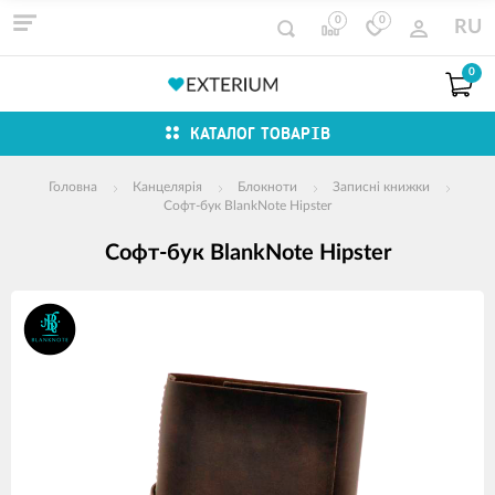
0
0
RU
0
КАТАЛОГ ТОВАРІВ
Головна
Канцелярія
Блокноти
Записні книжки
Софт-бук BlankNote Hipster
Софт-бук BlankNote Hipster
зображення
продуктів