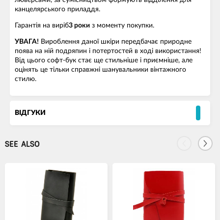
люверсами, за сумісництвом формують відділення для
канцелярського приладдя.
Гарантія на виріб
3 роки
з моменту покупки.
УВАГА!
Вироблення даної шкіри передбачає природне
поява на ній подряпин і потертостей в ході використання!
Від цього софт-бук стає ще стильніше і приємніше, але
оцінять це тільки справжні шанувальники вінтажного
стилю.
ВІДГУКИ
SEE ALSO