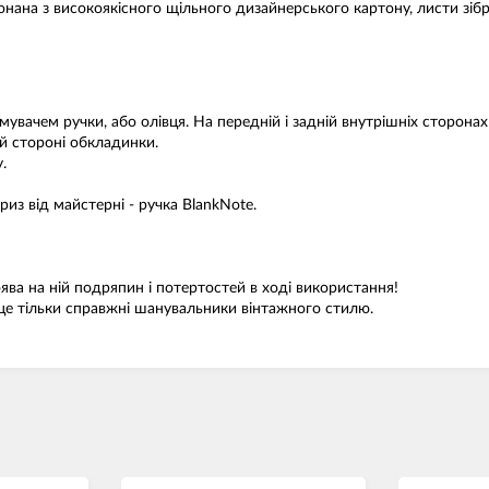
онана з високоякісного щільного дизайнерського картону, листи зібр
вачем ручки, або олівця. На передній і задній внутрішніх сторонах
ій стороні обкладинки.
.
из від майстерні - ручка BlankNote.
ва на ній подряпин і потертостей в ході використання!
 це тільки справжні шанувальники вінтажного стилю.