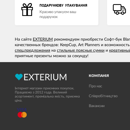
ПОДАРУНКОВУ УПАКУВАННЯ
Красиво упакуем ваш
подарунок
На сайте
EXTERIUM
рекомендуем приобрести Софт-бук Blank
качественных брендов: KeepCup, Art Planners и возможност
спец.предложения
на
стильные поясные сумки
и
креативны
приятные презенты можно за секунду!
КОМПАНІЯ
Про нас
Інтернет магазин приємних покупок.
Працюємо з 2012 года. Великий
Співробітництво
асортимент, преміальна якість, приємна
ціна.
Вакансии