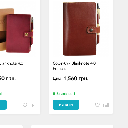
lanknote 4.0
Софт-бук Blanknote 4.0
С
Коньяк
60 грн.
1,560 грн.
Ціна
ті
В наявності
И
КУПИТИ