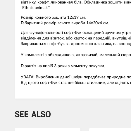
відтінку, крафт, линованная біла. Обкладинка зошити вик
"Ethnic animals".
Розмір кожного зошита 12х19 см.
Габаритний розмір всього вироби 14х20х4 см.
Для функціональності софт-бук оснащений зручним утриму
відділення для візиток, або карток на передній, внутрішн
Закривається софт-бук за допомогою хлястика, на кнопку
У комплекті з обкладинкою, як зазвичай, маленький сюрпр
Гарантія на виріб 3 роки з моменту покупки.
УВАГА! Вироблення даної шкіри передбачає природне поя
Від цього софт-бук стає ще більш стильним, але оцінять
SEE ALSO