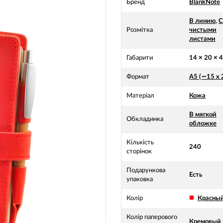
Бренд
BlankNote
В линию
,
С
Розмітка
чистыми
листами
Габарити
14 × 20 × 
Формат
А5 (∽15 х 
Матеріал
Кожа
В мягкой
Обкладинка
обложке
Кількість
240
сторінок
Подарункова
Есть
упаковка
Колір
Красны
Колір паперового
Кремовый