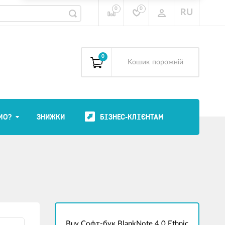
0
0
RU
0
Kошик
порожній
МО?
ЗНИЖКИ
БІЗНЕС-КЛІЄНТАМ
Buy Софт-бук BlankNote 4.0 Ethnic