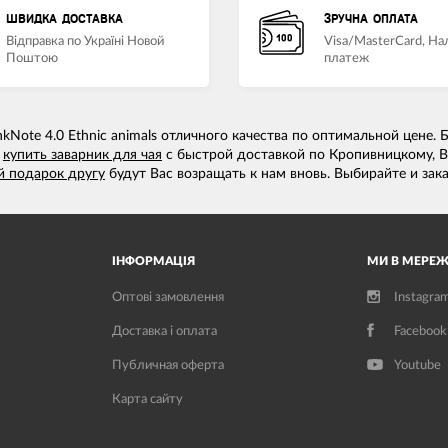
ШВИДКА ДОСТАВКА
ЗРУЧНА ОПЛАТА
Відправка по Україні Новой
Visa/MasterCard, Н
Поштою
платеж
Note 4.0 Ethnic animals отличного качества по оптимальной цене.
ь
купить заварник для чая
с быстрой доставкой по Кропивницкому, Ви
й подарок другу
будут Вас возращать к нам вновь. Выбирайте и зак
ІНФОРМАЦІЯ
МИ В МЕРЕЖ
Оптові замовлення
Instagra
Доставка і оплата
Facebook
Публичная оферта
Youtube
Карта сайту