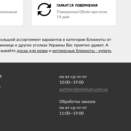
ГАРАНТІЯ ПОВЕРНЕННЯ
аложенный
Повернення/Обмін протягом
14 днів
 Большой ассортимент вариантов в категории Блокноты от
ннице и других уголках Украины Вас приятно удивят. А
азывайте
доска для резки
и
интересные блокноты - купить
І
пн-вт-ср-чт-пт
10:00—19:00
m
partners@exterium.com.ua
Обработка заказов
пн-вт-ср-чт-пт
11:00—19:00