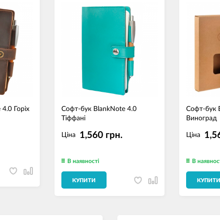
4.0 Горіх
Софт-бук BlankNote 4.0
Софт-бук B
Тіффані
Виноград
1,560 грн.
1,5
Ціна
Ціна
В наявності
В наявнос
КУПИТИ
КУПИТ