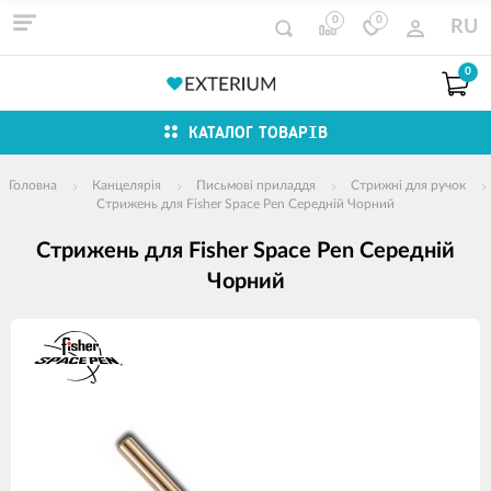
0
0
RU
0
КАТАЛОГ ТОВАРІВ
Головна
Канцелярія
Письмові приладдя
Стрижні для ручок
Стрижень для Fisher Space Pen Середній Чорний
Стрижень для Fisher Space Pen Середній
Чорний
зображення
продуктів