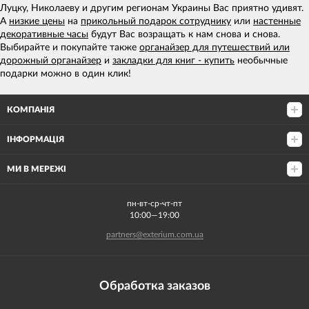
Луцку, Николаеву и другим регионам Украины Вас приятно удивят.
А
низкие цены
на
прикольный подарок сотруднику
или
настенные
декоративные часы
будут Вас возращать к нам снова и снова.
Выбирайте и покупайте также
органайзер для путешествий или
дорожный органайзер
и
закладки для книг - купить
необычные
подарки можно в один клик!
КОМПАНІЯ
ІНФОРМАЦІЯ
МИ В МЕРЕЖІ
пн-вт-ср-чт-пт
10:00—19:00
partners@exterium.com.ua
Обработка заказов