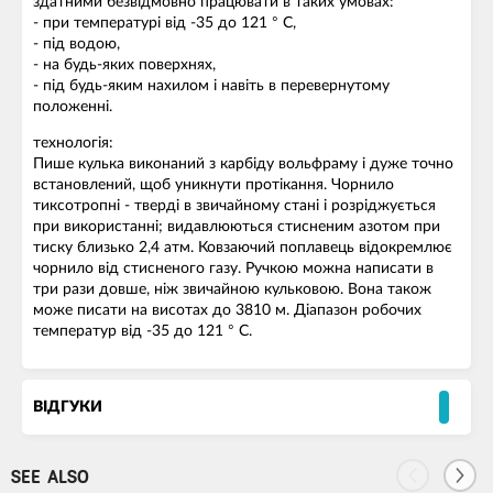
здатними безвідмовно працювати в таких умовах:
- при температурі від -35 до 121 ° С,
- під водою,
- на будь-яких поверхнях,
- під будь-яким нахилом і навіть в перевернутому
положенні.
технологія:
Пише кулька виконаний з карбіду вольфраму і дуже точно
встановлений, щоб уникнути протікання. Чорнило
тиксотропні - тверді в звичайному стані і розріджується
при використанні; видавлюються стисненим азотом при
тиску близько 2,4 атм. Ковзаючий поплавець відокремлює
чорнило від стисненого газу. Ручкою можна написати в
три рази довше, ніж звичайною кульковою. Вона також
може писати на висотах до 3810 м. Діапазон робочих
температур від -35 до 121 ° C.
ВІДГУКИ
SEE ALSO