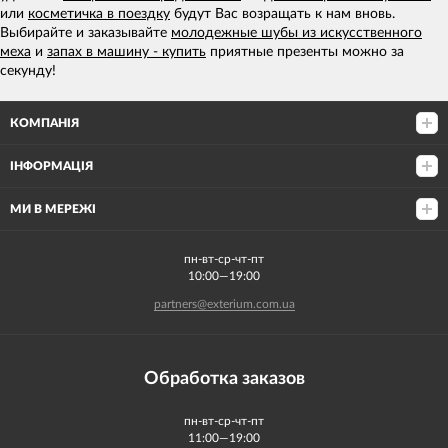
или
косметичка в поездку
будут Вас возращать к нам вновь.
Выбирайте и заказывайте
молодежные шубы из искусственного
меха
и
запах в машину - купить
приятные презенты можно за
секунду!
КОМПАНІЯ
ІНФОРМАЦІЯ
МИ В МЕРЕЖІ
пн-вт-ср-чт-пт
10:00—19:00
partners@exterium.com.ua
Обработка заказов
пн-вт-ср-чт-пт
11:00—19:00