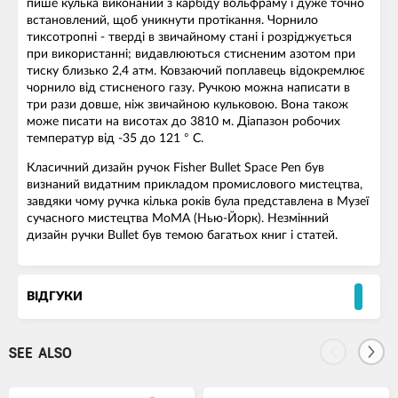
пише кулька виконаний з карбіду вольфраму і дуже точно
встановлений, щоб уникнути протікання. Чорнило
тиксотропні - тверді в звичайному стані і розріджується
при використанні; видавлюються стисненим азотом при
тиску близько 2,4 атм. Ковзаючий поплавець відокремлює
чорнило від стисненого газу. Ручкою можна написати в
три рази довше, ніж звичайною кульковою. Вона також
може писати на висотах до 3810 м. Діапазон робочих
температур від -35 до 121 ° C.
Класичний дизайн ручок Fisher Bullet Space Pen був
визнаний видатним прикладом промислового мистецтва,
завдяки чому ручка кілька років була представлена в Музеї
сучасного мистецтва МоМА (Нью-Йорк). Незмінний
дизайн ручки Bullet був темою багатьох книг і статей.
ВІДГУКИ
SEE ALSO