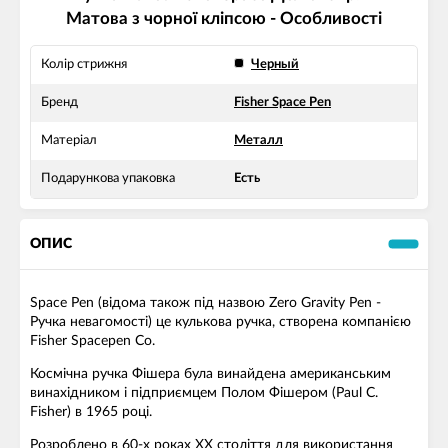
Матова з чорної кліпсою - Особливості
Колір стрижня
Черный
Бренд
Fisher Space Pen
Матеріал
Металл
Подарункова упаковка
Есть
ОПИС
Space Pen (відома також під назвою Zero Gravity Pen -
Ручка невагомості) це кулькова ручка, створена компанією
Fisher Spacepen Co.
Космічна ручка Фішера була винайдена американським
винахідником і підприємцем Полом Фішером (Paul C.
Fisher) в 1965 році.
Розроблено в 60-х роках ХХ століття для використання