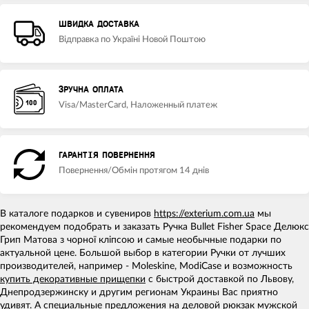
ШВИДКА ДОСТАВКА
Відправка по Україні Новой Поштою
ЗРУЧНА ОПЛАТА
Visa/MasterCard, Наложенный платеж
ГАРАНТІЯ ПОВЕРНЕННЯ
Повернення/Обмін протягом 14 днів
В каталоге подарков и сувениров
https://exterium.com.ua
мы
рекомендуем подобрать и заказать Ручка Bullet Fisher Space Делюкс
Грип Матова з чорної кліпсою и самые необычные подарки по
актуальной цене. Большой выбор в категории Ручки от лучших
производителей, например - Moleskine, ModiCase и возможность
купить декоративные прищепки
с быстрой доставкой по Львову,
Днепродзержинску и другим регионам Украины Вас приятно
удивят. А
специальные предложения
на
деловой рюкзак мужской