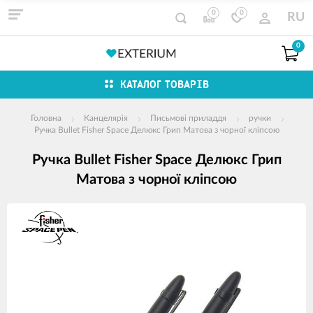
0
0
RU
0
КАТАЛОГ ТОВАРІВ
Головна
Канцелярія
Письмові приладдя
ручки
Ручка Bullet Fisher Space Делюкс Грип Матова з чорної кліпсою
Ручка Bullet Fisher Space Делюкс Грип
Матова з чорної кліпсою
зображення
продуктів