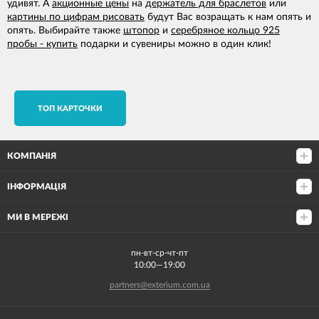
удивят. А
акционные цены
на
держатель для браслетов
или
картины по цифрам рисовать
будут Вас возращать к нам опять и
опять. Выбирайте также
штопор
и
серебряное кольцо 925
пробы - купить
подарки и сувениры можно в один клик!
TОП КАРТОЧКИ
КОМПАНІЯ
ІНФОРМАЦІЯ
МИ В МЕРЕЖІ
пн-вт-ср-чт-пт
10:00—19:00
partners@exterium.com.ua