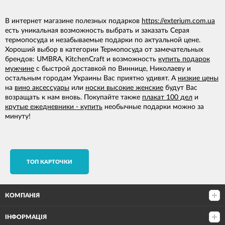
В интернет магазине полезных подарков
https://exterium.com.ua
есть уникальная возможность выбрать и заказать Серая
термопосуда и незабываемые подарки по актуальной цене.
Хороший выбор в категории Термопосуда от замечательных
брендов: UMBRA, KitchenCraft и возможность
купить подарок
мужчине
с быстрой доставкой по Виннице, Николаеву и
остальным городам Украины Вас приятно удивят. А
низкие цены
на
вино аксессуары
или
носки высокие женские
будут Вас
возращать к нам вновь. Покупайте также
плакат 100 дел
и
крутые ежедневники - купить
необычные подарки можно за
минуту!
TОП КАРТОЧКИ
КОМПАНІЯ
ІНФОРМАЦІЯ