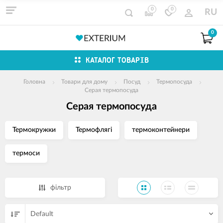
0
0
RU
0
КАТАЛОГ ТОВАРІВ
Головна
Товари для дому
Посуд
Термопосуда
Серая термопосуда
Серая термопосуда
Термокружки
Термофлягі
термоконтейнери
термоси
фільтр
Default