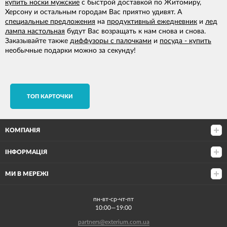
купить носки мужские
с быстрой доставкой по Житомиру,
Херсону и остальным городам Вас приятно удивят. А
специальные предложения
на
продуктивный ежедневник
и
лед
лампа настольная
будут Вас возращать к нам снова и снова.
Заказывайте также
диффузоры с палочками
и
посуда - купить
необычные подарки можно за секунду!
TОП КАРТОЧКИ
КОМПАНІЯ
ІНФОРМАЦІЯ
МИ В МЕРЕЖІ
пн-вт-ср-чт-пт
10:00—19:00
partners@exterium.com.ua