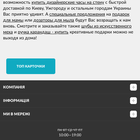
возможность
купить дизайнерские часы на стену
с быстрой
доставкой по Киеву, Ужгороду и остальным городам Украины
Вас приятно удивят. А
специальные предложения
на
подарок
для мамы
или
дозаторы для мыла
будут Вас возращать к нам
вновь. Смотрите и заказывайте также
шубы из искусственного
меха
и
ручка карандаш - купить
креативные подарки можно не
выходя из дома!
TОП КАРТОЧКИ
КОМПАНІЯ
ІНФОРМАЦІЯ
МИ В МЕРЕЖІ
пн-вт-ср-чт-пт
10:00—19:00