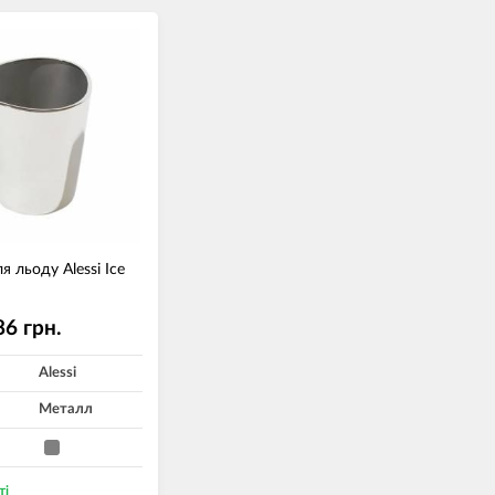
я льоду Alessi Ice
86 грн.
Alessi
Металл
ті