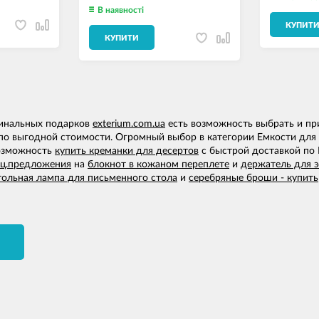
В наявності
КУПИТ
КУПИТИ
гинальных подарков
exterium.com.ua
есть возможность выбрать и при
по выгодной стоимости. Огромный выбор в категории Емкости для 
возможность
купить креманки для десертов
с быстрой доставкой по 
ец.предложения
на
блокнот в кожаном переплете
и
держатель для 
тольная лампа для письменного стола
и
серебряные броши - купить
И