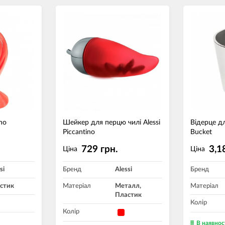
no
Шейкер для перцю чилі Alessi
Відерце дл
Piccantino
Bucket
729 грн.
3,1
Ціна
Ціна
si
Бренд
Alessi
Бренд
стик
Матеріал
Металл,
Матеріал
Пластик
Колір
Колір
В наявнос