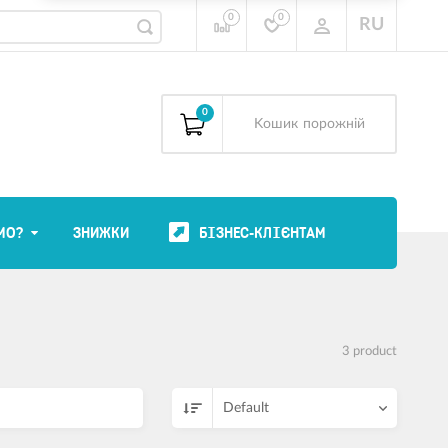
0
0
RU
0
Kошик
порожній
МО?
ЗНИЖКИ
БІЗНЕС-КЛІЄНТАМ
3 product
Default