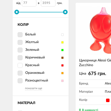
від
в
грн.
КОЛІР
Белый
Желтый
Зеленый
Коричневый
Цукорниця Alessi Gi
Красный
Zucchino
Оранжевый
675 грн.
Ціна
Разноцветный
Бренд
Ales
показати ще
Матеріал
Пла
Колір
МАТЕРІАЛ
В наявності