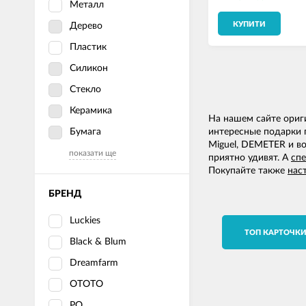
Металл
КУПИТИ
Дерево
Пластик
Силикон
Стекло
Керамика
На нашем сайте ори
Бумага
интересные подарки 
Miguel, DEMETER и 
показати ще
приятно удивят. А
сп
Покупайте также
нас
БРЕНД
Luckies
TОП КАРТОЧК
Black & Blum
Dreamfarm
OTOTO
PO