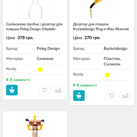
Силіконова пробка і дозатор для
Дозатор для пляшок
пляшки Peleg Design Oiladdin
Rocketdesign Plug-n-Play Жовтий
Ціна
Ціна
378 грн.
270 грн.
Бренд
Peleg Design
Бренд
Rocketdesign
Матеріал
Силикон
Матеріал
Пластик,
Силикон
Колір
Колір
В наявності
В наявності