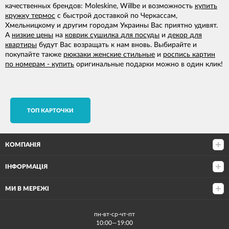
качественных брендов: Moleskine, Willbe и возможность
купить
кружку термос
с быстрой доставкой по Черкассам,
Хмельницкому и другим городам Украины Вас приятно удивят.
А
низкие цены
на
коврик сушилка для посуды
и
декор для
квартиры
будут Вас возращать к нам вновь. Выбирайте и
покупайте также
рюкзаки женские стильные
и
роспись картин
по номерам - купить
оригинальные подарки можно в один клик!
TОП КАРТОЧКИ
КОМПАНІЯ
ІНФОРМАЦІЯ
МИ В МЕРЕЖІ
пн-вт-ср-чт-пт
10:00—19:00