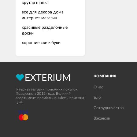
крутая шапка
все для декора дома
интернет магазин
красивые разделочные
доски
хорошие скетчбуки
КОМПАНИЯ
О нас
Інтернет магазин приємних покупок.
Працюємо з 2012 года. Великий
Блог
асортимент, преміальна якість, приємна
ціна.
Сотрудничество
Вакансии