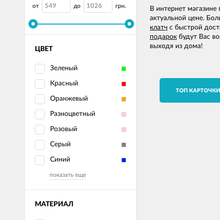
от
до
грн.
В интернет магазине
актуальной цене. Бол
клатч
с быстрой доста
подарок
будут Вас во
выходя из дома!
ЦВЕТ
Зеленый
Красный
TОП КАРТОЧК
Оранжевый
Разноцветный
Розовый
Серый
Синий
показать еще
МАТЕРИАЛ